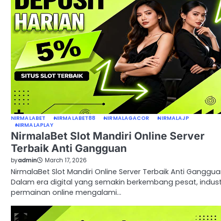
NIRMALABET
NIRMALABET88
NIRMALAGACOR
NIRMALAJP
NIRMALAPLAY
NirmalaBet Slot Mandiri Online Server
Terbaik Anti Gangguan
by
admin
March 17, 2026
NirmalaBet Slot Mandiri Online Server Terbaik Anti Ganggua
Dalam era digital yang semakin berkembang pesat, indust
permainan online mengalami…