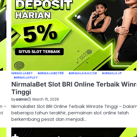
NIRMALABET
NIRMALABET88
NIRMALAGACOR
NIRMALAJP
NIRMALAPLAY
NirmalaBet Slot BRI Online Terbaik Winr
Tinggi
by
admin
March 15, 2026
n –
NirmalaBet Slot BRI Online Terbaik Winrate Tinggi – Dala
ri
beberapa tahun terakhir, permainan slot online telah
berkembang pesat dan menjadi…