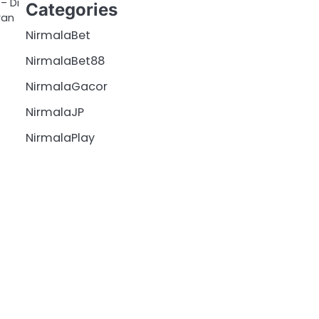
– Di
Categories
ran
NirmalaBet
NirmalaBet88
NirmalaGacor
NirmalaJP
NirmalaPlay