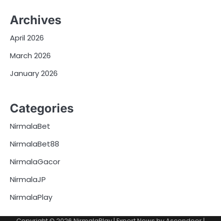
Archives
April 2026
March 2026
January 2026
Categories
NirmalaBet
NirmalaBet88
NirmalaGacor
NirmalaJP
NirmalaPlay
Copyright © 2026
NirmalaPlay
| Expert News by
Ascendoor
|