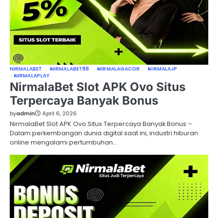
NIRMALABET
NIRMALABET88
NIRMALAGACOR
NIRMALAJP
NIRMALAPLAY
NirmalaBet Slot APK Ovo Situs
Terpercaya Banyak Bonus
by
admin
April 6, 2026
NirmalaBet Slot APK Ovo Situs Terpercaya Banyak Bonus –
Dalam perkembangan dunia digital saat ini, industri hiburan
online mengalami pertumbuhan…