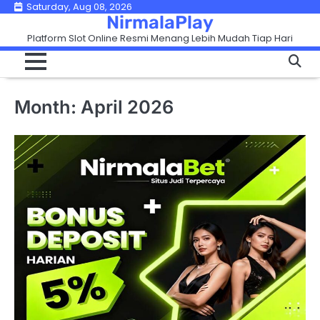
Skip
Saturday, Aug 08, 2026
NirmalaPlay
to
Platform Slot Online Resmi Menang Lebih Mudah Tiap Hari
content
Month:
April 2026