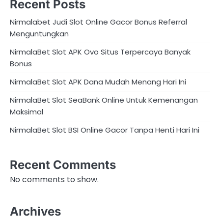
Recent Posts
Nirmalabet Judi Slot Online Gacor Bonus Referral
Menguntungkan
NirmalaBet Slot APK Ovo Situs Terpercaya Banyak
Bonus
NirmalaBet Slot APK Dana Mudah Menang Hari Ini
NirmalaBet Slot SeaBank Online Untuk Kemenangan
Maksimal
NirmalaBet Slot BSI Online Gacor Tanpa Henti Hari Ini
Recent Comments
No comments to show.
Archives