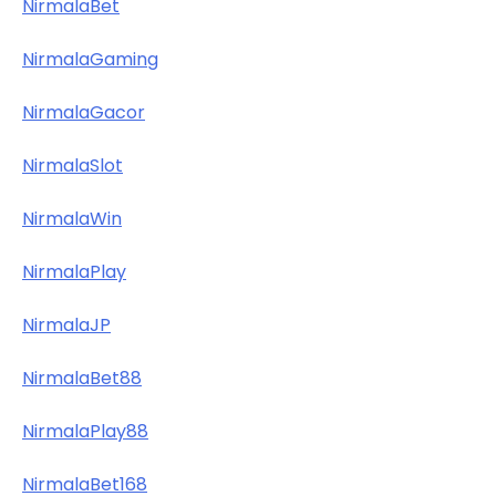
NirmalaBet
NirmalaGaming
NirmalaGacor
NirmalaSlot
NirmalaWin
NirmalaPlay
NirmalaJP
NirmalaBet88
NirmalaPlay88
NirmalaBet168