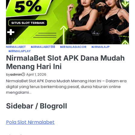
NIRMALABET
NIRMALABET88
NIRMALAGACOR
NIRMALAJP
NIRMALAPLAY
NirmalaBet Slot APK Dana Mudah
Menang Hari Ini
by
admin
April 1, 2026
NirmalaBet Slot APK Dana Mudah Menang Hari Ini – Dalam era
digital yang terus berkembang pesat, dunia hiburan online
mengalami…
Sidebar / Blogroll
Pola Slot Nirmalabet