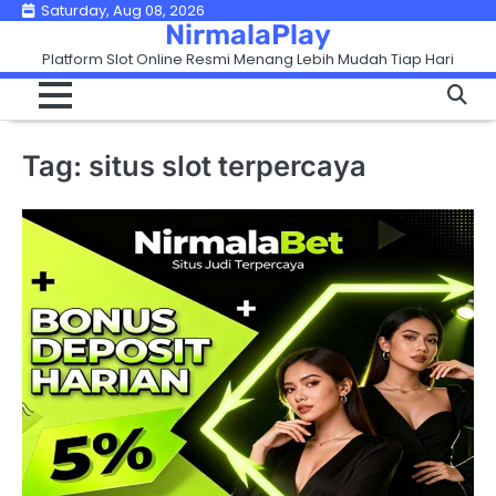
Skip
Saturday, Aug 08, 2026
NirmalaPlay
to
Platform Slot Online Resmi Menang Lebih Mudah Tiap Hari
content
Tag:
situs slot terpercaya