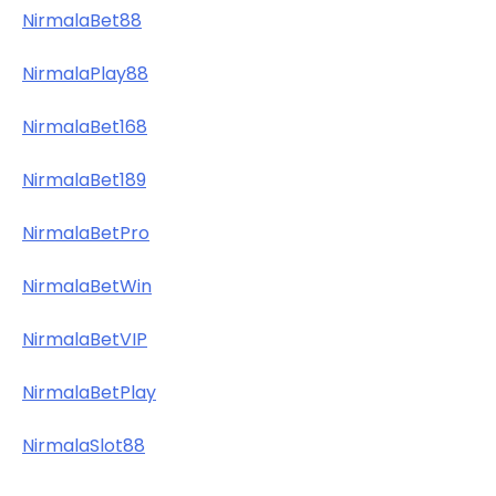
NirmalaBet88
NirmalaPlay88
NirmalaBet168
NirmalaBet189
NirmalaBetPro
NirmalaBetWin
NirmalaBetVIP
NirmalaBetPlay
NirmalaSlot88