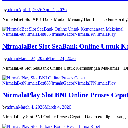
by
admin
April 1, 2026
April 1, 2026
NirmalaBet Slot APK Dana Mudah Menang Hari Ini – Dalam era digit
NirmalaBet
NirmalaBet88
NirmalaGacor
NirmalaJP
NirmalaPlay
NirmalaBet Slot SeaBank Online Untuk 
by
admin
March 24, 2026
March 24, 2026
NirmalaBet Slot SeaBank Online Untuk Kemenangan Maksimal – Di er
NirmalaBet
NirmalaBet88
NirmalaGacor
NirmalaJP
NirmalaPlay
NirmalaPlay Slot BNI Online Proses Cepa
by
admin
March 4, 2026
March 4, 2026
NirmalaPlay Slot BNI Online Proses Cepat – Dalam era digital yang