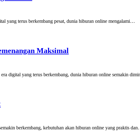
al yang terus berkembang pesat, dunia hiburan online mengalami…
Kemenangan Maksimal
a digital yang terus berkembang, dunia hiburan online semakin dimi
t
 semakin berkembang, kebutuhan akan hiburan online yang praktis da