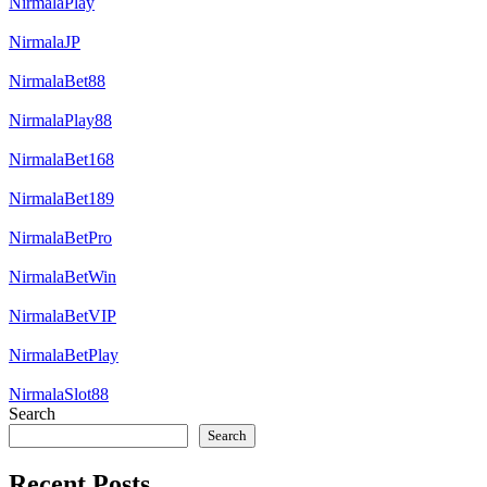
NirmalaPlay
NirmalaJP
NirmalaBet88
NirmalaPlay88
NirmalaBet168
NirmalaBet189
NirmalaBetPro
NirmalaBetWin
NirmalaBetVIP
NirmalaBetPlay
NirmalaSlot88
Search
Search
Recent Posts