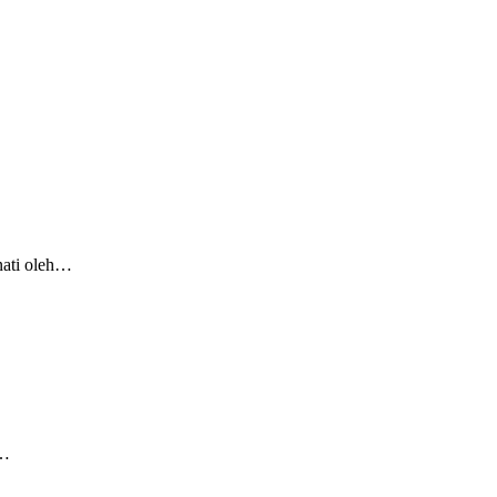
nati oleh…
n…