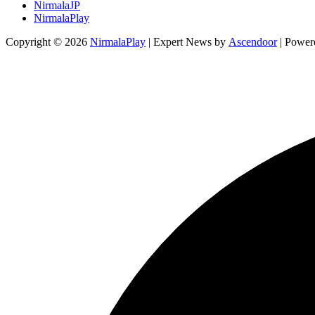
NirmalaJP
NirmalaPlay
Copyright © 2026
NirmalaPlay
| Expert News by
Ascendoor
| Power