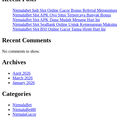
Nirmalabet Judi Slot Online Gacor Bonus Referral Menguntun
NirmalaBet Slot APK Ovo Situs Terpercaya Banyak Bonus
NirmalaBet Slot APK Dana Mudah Menang Hari Ini
NirmalaBet Slot SeaBank Online Untuk Kemenangan Maksim
NirmalaBet Slot BSI Online Gacor Tanpa Henti Hari Ini
Recent Comments
No comments to show.
Archives
April 2026
March 2026
January 2026
Categories
NirmalaBet
NirmalaBet88
NirmalaGacor