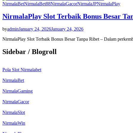
NirmalaBet
NirmalaBet88
NirmalaGacor
NirmalaJP
NirmalaPlay
NirmalaPlay Slot Terbaik Bonus Besar Ta
by
admin
January 24, 2026
January 24, 2026
NirmalaPlay Slot Terbaik Bonus Besar Tanpa Ribet – Dalam perkemban
Sidebar / Blogroll
Pola Slot Nirmalabet
NirmalaBet
NirmalaGaming
NirmalaGacor
NirmalaSlot
NirmalaWin