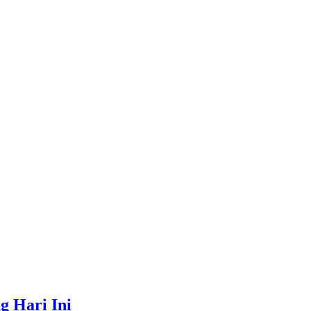
 Hari Ini