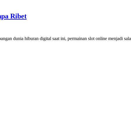
npa Ribet
gan dunia hiburan digital saat ini, permainan slot online menjadi sa