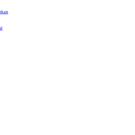
gkan
al