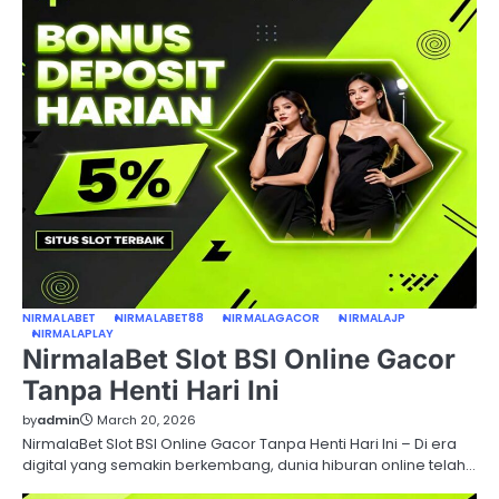
NIRMALABET
NIRMALABET88
NIRMALAGACOR
NIRMALAJP
NIRMALAPLAY
NirmalaBet Slot BSI Online Gacor
Tanpa Henti Hari Ini
by
admin
March 20, 2026
NirmalaBet Slot BSI Online Gacor Tanpa Henti Hari Ini – Di era
digital yang semakin berkembang, dunia hiburan online telah…