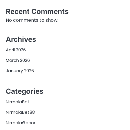
Recent Comments
No comments to show.
Archives
April 2026
March 2026
January 2026
Categories
NirmalaBet
NirmalaBet88
NirmalaGacor