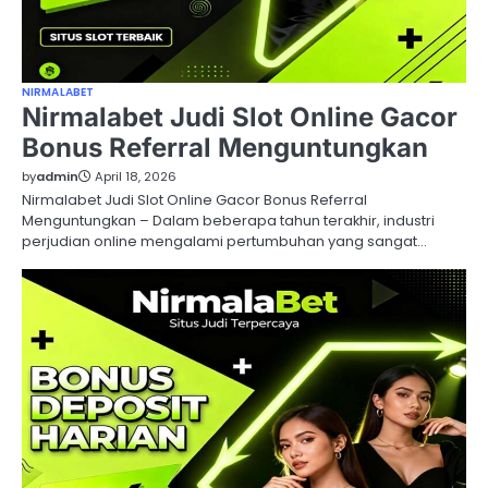
NIRMALABET
Nirmalabet Judi Slot Online Gacor
Bonus Referral Menguntungkan
by
admin
April 18, 2026
Nirmalabet Judi Slot Online Gacor Bonus Referral
Menguntungkan – Dalam beberapa tahun terakhir, industri
perjudian online mengalami pertumbuhan yang sangat…