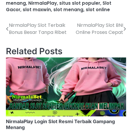
menang
,
NirmalaPlay
,
situs slot populer
,
Slot
Gacor
,
slot maxwin
,
slot menang
,
slot online
NirmalaPlay Slot Terbaik
NirmalaPlay Slot BNI
Post
Bonus Besar Tanpa Ribet
Online Proses Cepat
navigation
Related Posts
NirmalaPlay Login Slot Resmi Terbaik Gampang
Menang