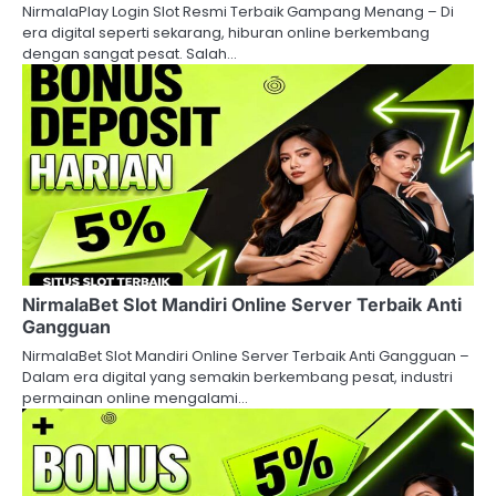
NirmalaPlay Login Slot Resmi Terbaik Gampang Menang – Di
era digital seperti sekarang, hiburan online berkembang
dengan sangat pesat. Salah…
NirmalaBet Slot Mandiri Online Server Terbaik Anti
Gangguan
NirmalaBet Slot Mandiri Online Server Terbaik Anti Gangguan –
Dalam era digital yang semakin berkembang pesat, industri
permainan online mengalami…