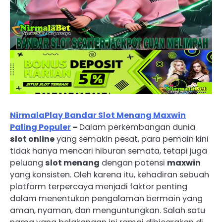
NirmalaPlay Bandar Slot Menang Maxwin
Paling Populer
–
Dalam perkembangan dunia
slot online
yang semakin pesat, para pemain kini
tidak hanya mencari hiburan semata, tetapi juga
peluang
slot menang
dengan potensi
maxwin
yang konsisten. Oleh karena itu, kehadiran sebuah
platform terpercaya menjadi faktor penting
dalam menentukan pengalaman bermain yang
aman, nyaman, dan menguntungkan. Salah satu