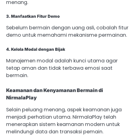
menang.
3. Manfaatkan Fitur Demo
Sebelum bermain dengan uang asli, cobalah fitur
demo untuk memahami mekanisme permainan.
4. Kelola Modal dengan Bijak
Manajemen modal adalah kunci utama agar
tetap aman dan tidak terbawa emosi saat
bermain.
Keamanan dan Kenyamanan Bermain di
NirmalaPlay
Selain peluang menang, aspek keamanan juga
menjadi perhatian utama. NirmalaPlay telah
menerapkan sistem keamanan modern untuk
melindungi data dan transaksi pemain.