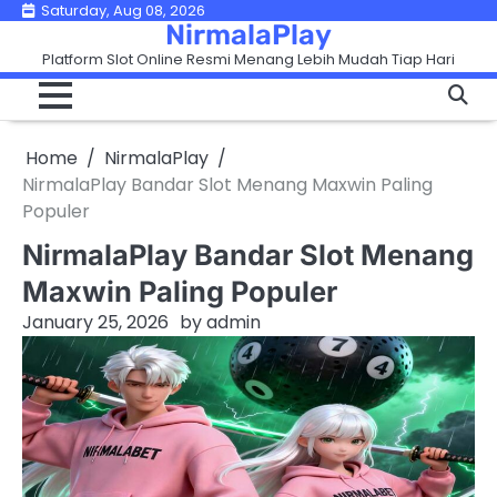
Skip
Saturday, Aug 08, 2026
NirmalaPlay
to
Platform Slot Online Resmi Menang Lebih Mudah Tiap Hari
content
Home
NirmalaPlay
NirmalaPlay Bandar Slot Menang Maxwin Paling
Populer
NirmalaPlay Bandar Slot Menang
Maxwin Paling Populer
January 25, 2026
by
admin