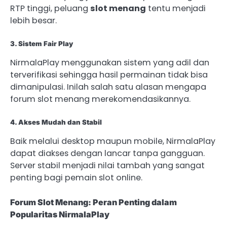
RTP tinggi, peluang
slot menang
tentu menjadi
lebih besar.
3. Sistem Fair Play
NirmalaPlay menggunakan sistem yang adil dan
terverifikasi sehingga hasil permainan tidak bisa
dimanipulasi. Inilah salah satu alasan mengapa
forum slot menang merekomendasikannya.
4. Akses Mudah dan Stabil
Baik melalui desktop maupun mobile, NirmalaPlay
dapat diakses dengan lancar tanpa gangguan.
Server stabil menjadi nilai tambah yang sangat
penting bagi pemain slot online.
Forum Slot Menang: Peran Penting dalam
Popularitas NirmalaPlay