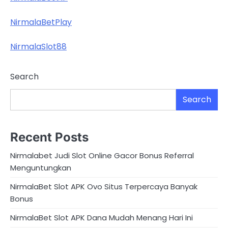
NirmalaBetPlay
NirmalaSlot88
Search
Search
Recent Posts
Nirmalabet Judi Slot Online Gacor Bonus Referral
Menguntungkan
NirmalaBet Slot APK Ovo Situs Terpercaya Banyak
Bonus
NirmalaBet Slot APK Dana Mudah Menang Hari Ini