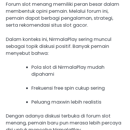
Forum slot menang memiliki peran besar dalam
membentuk opini pemain. Melalui forum ini,
pemain dapat berbagi pengalaman, strategi,
serta rekomendasi situs slot gacor.
Dalam konteks ini, NirmalaPlay sering muncul
sebagai topik diskusi positif. Banyak pemain
menyebut bahwa:
Pola slot di NirmalaPlay mudah
dipahami
Frekuensi free spin cukup sering
Peluang maxwin lebih realistis
Dengan adanya diskusi terbuka di forum slot
menang, pemain baru pun merasa lebih percaya
diri untuk mencoba NirmalaPlay.