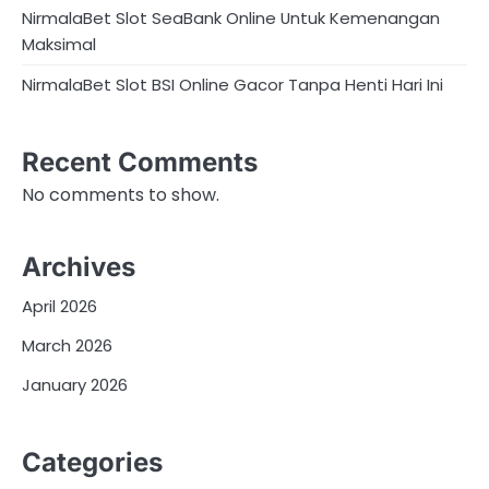
NirmalaBet Slot SeaBank Online Untuk Kemenangan
Maksimal
NirmalaBet Slot BSI Online Gacor Tanpa Henti Hari Ini
Recent Comments
No comments to show.
Archives
April 2026
March 2026
January 2026
Categories