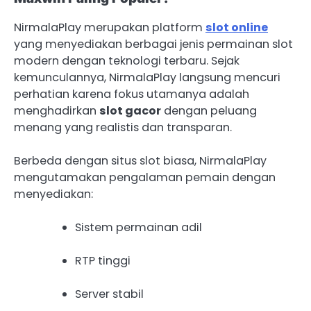
NirmalaPlay merupakan platform
slot online
yang menyediakan berbagai jenis permainan slot
modern dengan teknologi terbaru. Sejak
kemunculannya, NirmalaPlay langsung mencuri
perhatian karena fokus utamanya adalah
menghadirkan
slot gacor
dengan peluang
menang yang realistis dan transparan.
Berbeda dengan situs slot biasa, NirmalaPlay
mengutamakan pengalaman pemain dengan
menyediakan:
Sistem permainan adil
RTP tinggi
Server stabil