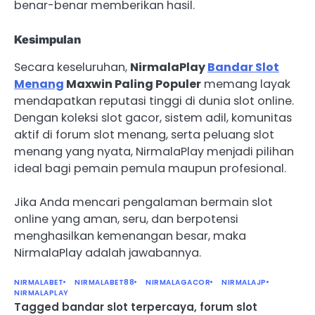
benar-benar memberikan hasil.
Kesimpulan
Secara keseluruhan,
NirmalaPlay
Bandar Slot
Menang
Maxwin Paling Populer
memang layak
mendapatkan reputasi tinggi di dunia slot online.
Dengan koleksi slot gacor, sistem adil, komunitas
aktif di forum slot menang, serta peluang slot
menang yang nyata, NirmalaPlay menjadi pilihan
ideal bagi pemain pemula maupun profesional.
Jika Anda mencari pengalaman bermain slot
online yang aman, seru, dan berpotensi
menghasilkan kemenangan besar, maka
NirmalaPlay adalah jawabannya.
NIRMALABET
NIRMALABET88
NIRMALAGACOR
NIRMALAJP
NIRMALAPLAY
Tagged
bandar slot terpercaya
,
forum slot