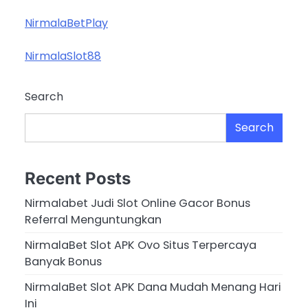
NirmalaBetPlay
NirmalaSlot88
Search
Search
Recent Posts
Nirmalabet Judi Slot Online Gacor Bonus
Referral Menguntungkan
NirmalaBet Slot APK Ovo Situs Terpercaya
Banyak Bonus
NirmalaBet Slot APK Dana Mudah Menang Hari
Ini