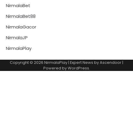
NirmalaBet
NirmalaBet88
NirmalaGacor
NirmalaJP
NirmalaPlay
Copyright © 2026
NirmalaPlay
| Expert News by
Ascendoor
|
Powered by
WordPress
.