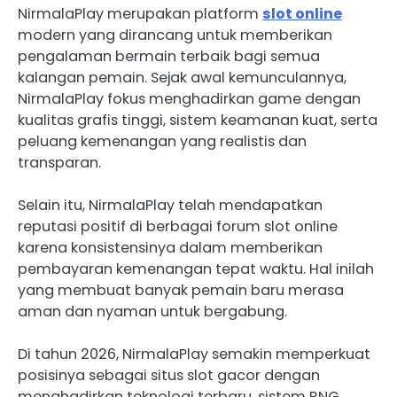
NirmalaPlay merupakan platform
slot online
modern yang dirancang untuk memberikan
pengalaman bermain terbaik bagi semua
kalangan pemain. Sejak awal kemunculannya,
NirmalaPlay fokus menghadirkan game dengan
kualitas grafis tinggi, sistem keamanan kuat, serta
peluang kemenangan yang realistis dan
transparan.
Selain itu, NirmalaPlay telah mendapatkan
reputasi positif di berbagai forum slot online
karena konsistensinya dalam memberikan
pembayaran kemenangan tepat waktu. Hal inilah
yang membuat banyak pemain baru merasa
aman dan nyaman untuk bergabung.
Di tahun 2026, NirmalaPlay semakin memperkuat
posisinya sebagai situs slot gacor dengan
menghadirkan teknologi terbaru, sistem RNG