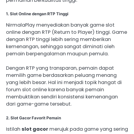
permainan berkualitas tinggi.
1. Slot Online dengan RTP Tinggi
NirmalaPlay menyediakan banyak game slot
online dengan RTP (Return to Player) tinggi. Game
dengan RTP tinggi lebih sering memberikan
kemenangan, sehingga sangat diminati oleh
pemain berpengalaman maupun pemula.
Dengan RTP yang transparan, pemain dapat
memilih game berdasarkan peluang menang
yang lebih besar. Hal ini menjadi topik hangat di
forum slot online karena banyak pemain
membuktikan sendiri konsistensi kemenangan
dari game-game tersebut.
2. Slot Gacor Favorit Pemain
Istilah
slot gacor
merujuk pada game yang sering