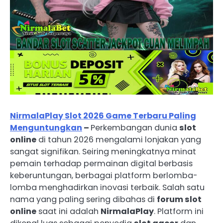
NirmalaPlay Slot 2026 Game Terbaru Paling
Menguntungkan
–
Perkembangan dunia
slot
online
di tahun 2026 mengalami lonjakan yang
sangat signifikan. Seiring meningkatnya minat
pemain terhadap permainan digital berbasis
keberuntungan, berbagai platform berlomba-
lomba menghadirkan inovasi terbaik. Salah satu
nama yang paling sering dibahas di
forum slot
online
saat ini adalah
NirmalaPlay
. Platform ini