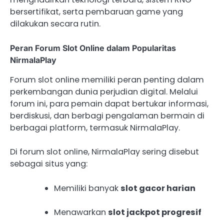
bersertifikat, serta pembaruan game yang
dilakukan secara rutin.
Peran Forum Slot Online dalam Popularitas
NirmalaPlay
Forum slot online memiliki peran penting dalam
perkembangan dunia perjudian digital. Melalui
forum ini, para pemain dapat bertukar informasi,
berdiskusi, dan berbagi pengalaman bermain di
berbagai platform, termasuk NirmalaPlay.
Di forum slot online, NirmalaPlay sering disebut
sebagai situs yang:
Memiliki banyak
slot gacor harian
Menawarkan
slot jackpot progresif