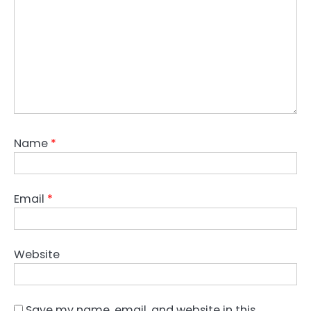
Name
*
Email
*
Website
Save my name, email, and website in this