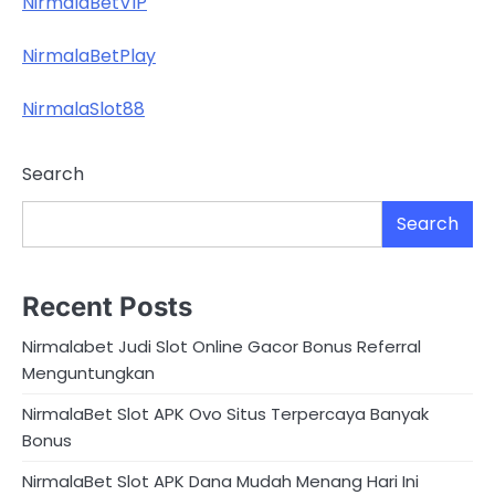
NirmalaBetVIP
NirmalaBetPlay
NirmalaSlot88
Search
Search
Recent Posts
Nirmalabet Judi Slot Online Gacor Bonus Referral
Menguntungkan
NirmalaBet Slot APK Ovo Situs Terpercaya Banyak
Bonus
NirmalaBet Slot APK Dana Mudah Menang Hari Ini