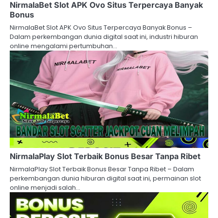
NirmalaBet Slot APK Ovo Situs Terpercaya Banyak
Bonus
NirmalaBet Slot APK Ovo Situs Terpercaya Banyak Bonus –
Dalam perkembangan dunia digital saat ini, industri hiburan
online mengalami pertumbuhan…
NirmalaPlay Slot Terbaik Bonus Besar Tanpa Ribet
NirmalaPlay Slot Terbaik Bonus Besar Tanpa Ribet – Dalam
perkembangan dunia hiburan digital saat ini, permainan slot
online menjadi salah…