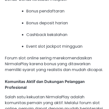
Bonus pendaftaran
Bonus deposit harian
Cashback kekalahan
Event slot jackpot mingguan
Forum slot online sering merekomendasikan
NirmalaPlay karena bonus yang ditawarkan
memiliki syarat yang realistis dan mudah dicapai.
Komunitas Aktif dan Dukungan Pelanggan
Profesional
Salah satu kekuatan NirmalaPlay adalah
komunitas pemain yang aktif. Melalui forum slot
online, pemain dapat dengan mudah berinteraksi,