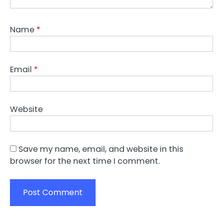
Name
*
Email
*
Website
Save my name, email, and website in this
browser for the next time I comment.