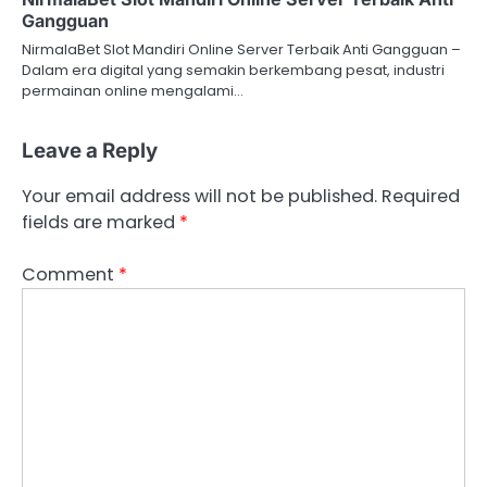
Gangguan
NirmalaBet Slot Mandiri Online Server Terbaik Anti Gangguan –
Dalam era digital yang semakin berkembang pesat, industri
permainan online mengalami…
Leave a Reply
Your email address will not be published.
Required
fields are marked
*
Comment
*