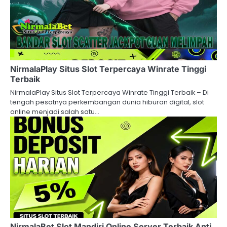
NirmalaPlay Situs Slot Terpercaya Winrate Tinggi
Terbaik
NirmalaPlay Situs Slot Terpercaya Winrate Tinggi Terbaik – Di
tengah pesatnya perkembangan dunia hiburan digital, slot
online menjadi salah satu…
NirmalaBet Slot Mandiri Online Server Terbaik Anti