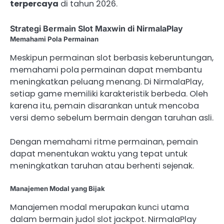
terpercaya
di tahun 2026.
Strategi Bermain Slot Maxwin di NirmalaPlay
Memahami Pola Permainan
Meskipun permainan slot berbasis keberuntungan,
memahami pola permainan dapat membantu
meningkatkan peluang menang. Di NirmalaPlay,
setiap game memiliki karakteristik berbeda. Oleh
karena itu, pemain disarankan untuk mencoba
versi demo sebelum bermain dengan taruhan asli.
Dengan memahami ritme permainan, pemain
dapat menentukan waktu yang tepat untuk
meningkatkan taruhan atau berhenti sejenak.
Manajemen Modal yang Bijak
Manajemen modal merupakan kunci utama
dalam bermain judol slot jackpot. NirmalaPlay