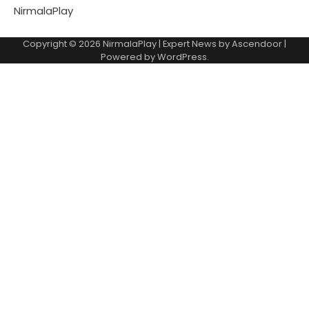
NirmalaPlay
Copyright © 2026
NirmalaPlay
| Expert News by
Ascendoor
|
Powered by
WordPress
.