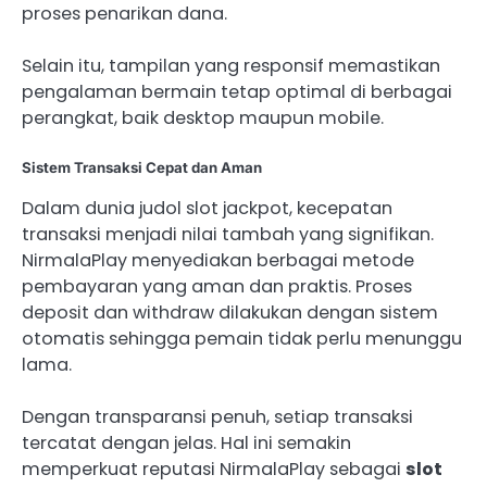
proses penarikan dana.
Selain itu, tampilan yang responsif memastikan
pengalaman bermain tetap optimal di berbagai
perangkat, baik desktop maupun mobile.
Sistem Transaksi Cepat dan Aman
Dalam dunia judol slot jackpot, kecepatan
transaksi menjadi nilai tambah yang signifikan.
NirmalaPlay menyediakan berbagai metode
pembayaran yang aman dan praktis. Proses
deposit dan withdraw dilakukan dengan sistem
otomatis sehingga pemain tidak perlu menunggu
lama.
Dengan transparansi penuh, setiap transaksi
tercatat dengan jelas. Hal ini semakin
memperkuat reputasi NirmalaPlay sebagai
slot