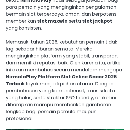
ketat,
NirmalaPlay
hadir sebagai jawaban bagi
para pemain yang menginginkan pengalaman
bermain slot terpercaya, aman, dan berpotensi
memberikan
slot maxwin
serta
slot jackpot
yang konsisten.
Memasuki tahun 2026, kebutuhan pemain tidak
lagi sekadar hiburan semata. Mereka
menginginkan platform yang stabil, transparan,
dan memiliki reputasi baik. Oleh karena itu, artikel
ini akan membahas secara mendalam mengapa
NirmalaPlay Platform Slot Online Gacor 2026
Terbaik
layak menjadi pilihan utama. Dengan
pembahasan yang komprehensif, transisi kata
yang halus, serta struktur SEO friendly, artikel ini
diharapkan mampu memberikan gambaran
lengkap bagi pemain pemula maupun
profesional.