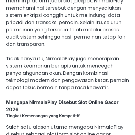
memilih platform judol slot jackpot. NirmalaPlay
memahami hal tersebut dengan menyediakan
sistem enkripsi canggih untuk melindungi data
pribadi dan transaksi pemain. Selain itu, seluruh
permainan yang tersedia telah melalui proses
audit sistem sehingga hasil permainan tetap fair
dan transparan.
Tidak hanya itu, NirmalaPlay juga menerapkan
sistem keamanan berlapis untuk mencegah
penyalahgunaan akun. Dengan kombinasi
teknologi modern dan pengawasan ketat, pemain
dapat fokus bermain tanpa rasa khawatir.
Mengapa NirmalaPlay Disebut Slot Online Gacor
2026
Tingkat Kemenangan yang Kompetitif
Salah satu alasan utama mengapa NirmalaPlay
disebut sebagai platform slot online gacor