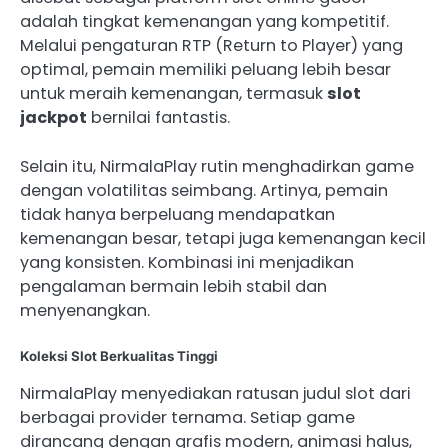
adalah tingkat kemenangan yang kompetitif.
Melalui pengaturan RTP (Return to Player) yang
optimal, pemain memiliki peluang lebih besar
untuk meraih kemenangan, termasuk
slot
jackpot
bernilai fantastis.
Selain itu, NirmalaPlay rutin menghadirkan game
dengan volatilitas seimbang. Artinya, pemain
tidak hanya berpeluang mendapatkan
kemenangan besar, tetapi juga kemenangan kecil
yang konsisten. Kombinasi ini menjadikan
pengalaman bermain lebih stabil dan
menyenangkan.
Koleksi Slot Berkualitas Tinggi
NirmalaPlay menyediakan ratusan judul slot dari
berbagai provider ternama. Setiap game
dirancang dengan grafis modern, animasi halus,